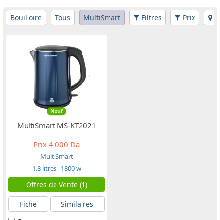
Bouilloire
Tous
MultiSmart
Filtres
Prix
W
Neuf
MultiSmart MS-KT2021
Prix
4 000 Da
MultiSmart
1.8 litres
1800 w
Offres de Vente (1)
Fiche
Similaires