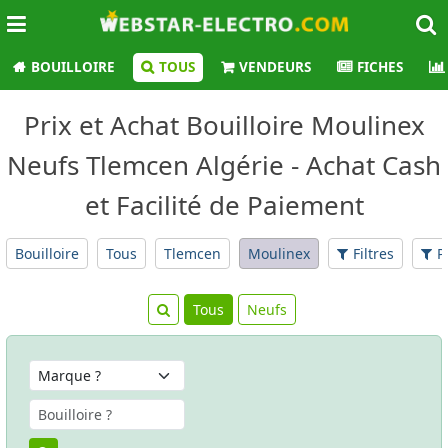
BOUILLOIRE
TOUS
VENDEURS
FICHES
Prix et Achat Bouilloire Moulinex
Neufs Tlemcen Algérie - Achat Cash
et Facilité de Paiement
Bouilloire
Tous
Tlemcen
Moulinex
Filtres
P
Tous
Neufs