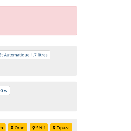
t Automatique 1.7 litres
00 w
em
Oran
Sétif
Tipaza