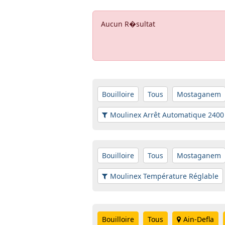
Aucun R�sultat
Bouilloire
Tous
Mostaganem
Moulinex Arrêt Automatique 2400
Bouilloire
Tous
Mostaganem
Moulinex Température Réglable
Bouilloire
Tous
Ain-Defla