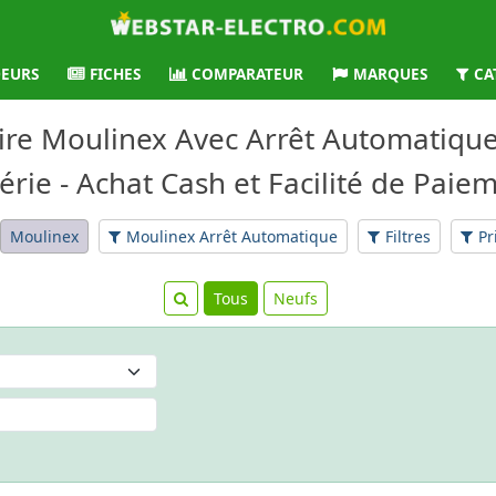
EURS
FICHES
COMPARATEUR
MARQUES
CA
loire Moulinex Avec Arrêt Automati
érie - Achat Cash et Facilité de Paie
Moulinex
Moulinex Arrêt Automatique
Filtres
Pr
Tous
Neufs