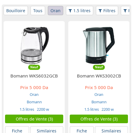
Bouilloire
Tous
Oran
1.5 litres
Filtres
Pr
Neuf
Neuf
Bomann WKS6032GCB
Bomann WKS3002CB
Prix
5 000 Da
Prix
5 000 Da
Oran
Oran
Bomann
Bomann
1.5 litres
2200 w
1.5 litres
2200 w
Offres de Vente (3)
Offres de Vente (3)
Fiche
Similaires
Fiche
Similaires