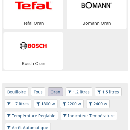
Tefal Oran
Bomann Oran
Bosch Oran
Bouilloire
Tous
Oran
1.2 litres
1.5 litres
1.7 litres
1800 w
2200 w
2400 w
Température Réglable
Indicateur Température
Arrêt Automatique