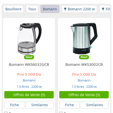
Bouilloire
Tous
Bomann
Bomann 2200 w
Filt
Neuf
Neuf
Bomann WKS6032GCB
Bomann WKS3002CB
Prix
5 000 Da
Prix
5 000 Da
Bomann
Bomann
1.5 litres
2200 w
1.5 litres
2200 w
Offres de Vente (5)
Offres de Vente (5)
Fiche
Similaires
Fiche
Similaires