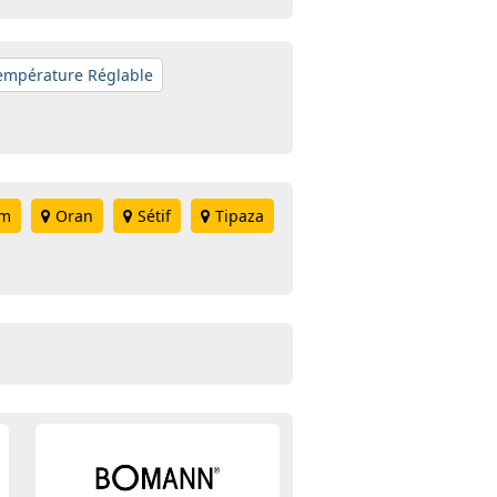
mpérature Réglable
em
Oran
Sétif
Tipaza