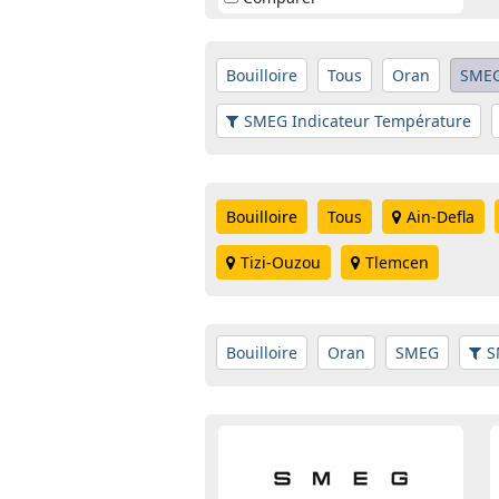
Bouilloire
Tous
Oran
SME
SMEG Indicateur Température
Bouilloire
Tous
Ain-Defla
Tizi-Ouzou
Tlemcen
Bouilloire
Oran
SMEG
S