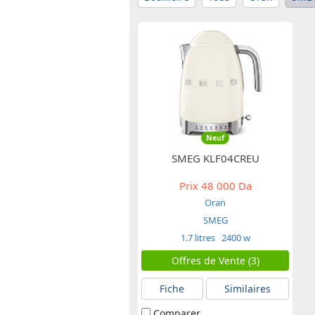
Neuf
SMEG KLF04CREU
Prix
48 000 Da
Oran
SMEG
1.7 litres
2400 w
Offres de Vente (3)
Fiche
Similaires
Comparer