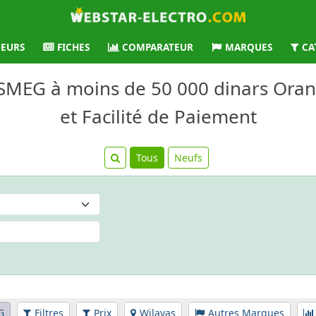
EURS
FICHES
COMPARATEUR
MARQUES
CA
 SMEG à moins de 50 000 dinars Oran
et Facilité de Paiement
Tous
Neufs
G
Filtres
Prix
Wilayas
Autres Marques