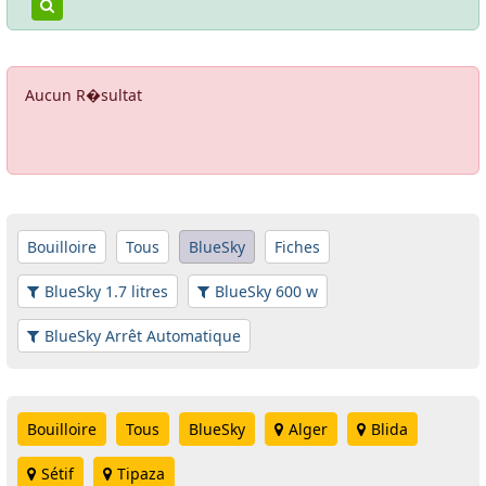
Aucun R�sultat
Bouilloire
Tous
BlueSky
Fiches
BlueSky 1.7 litres
BlueSky 600 w
BlueSky Arrêt Automatique
Bouilloire
Tous
BlueSky
Alger
Blida
Sétif
Tipaza