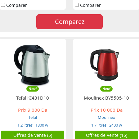
Comparer
Comparer
Comparez
Neuf
Neuf
Tefal KI431D10
Moulinex BY5505-10
Prix
9 000 Da
Prix
10 000 Da
Tefal
Moulinex
1.2 litres
1800 w
1.7 litres
2400 w
Offres de Vente (5)
Offres de Vente (16)