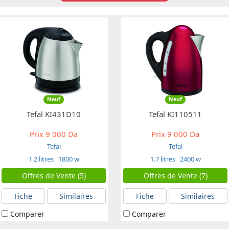
Neuf
Neuf
Tefal KI431D10
Tefal KI110511
Prix
9 000 Da
Prix
9 000 Da
Tefal
Tefal
1.2 litres
1800 w
1.7 litres
2400 w
Offres de Vente (5)
Offres de Vente (7)
Fiche
Similaires
Fiche
Similaires
Comparer
Comparer