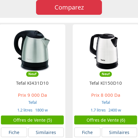
Comparez
Neuf
Neuf
Tefal KI431D10
Tefal KI150D10
Prix
9 000 Da
Prix
8 000 Da
Tefal
Tefal
1.2 litres
1800 w
1.7 litres
2400 w
Offres de Vente (5)
Offres de Vente (6)
Fiche
Similaires
Fiche
Similaires