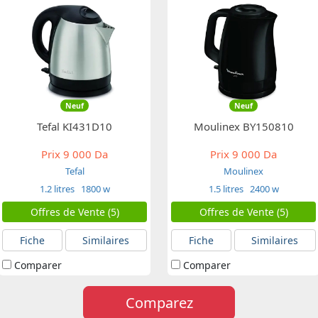
Neuf
Neuf
Tefal KI431D10
Moulinex BY150810
Prix
9 000 Da
Prix
9 000 Da
Tefal
Moulinex
1.2 litres
1800 w
1.5 litres
2400 w
Offres de Vente (5)
Offres de Vente (5)
Fiche
Similaires
Fiche
Similaires
Comparer
Comparer
Comparez