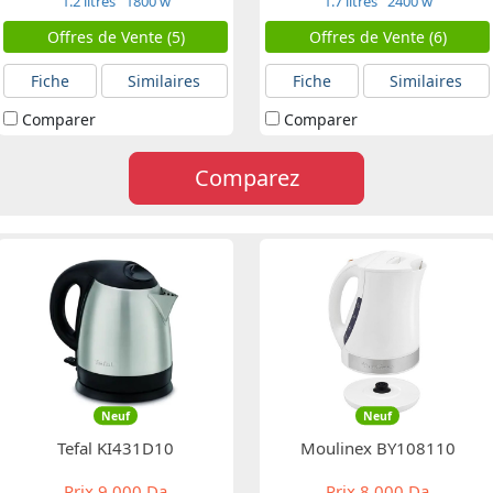
1.2 litres
1800 w
1.7 litres
2400 w
Offres de Vente (5)
Offres de Vente (6)
Fiche
Similaires
Fiche
Similaires
Comparer
Comparer
Comparez
Neuf
Neuf
Tefal KI431D10
Moulinex BY108110
Prix
9 000 Da
Prix
8 000 Da