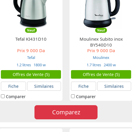
Neuf
Neuf
Tefal KI431D10
Moulinex Subito inox
BY540D10
Prix
9 000 Da
Prix
9 000 Da
Tefal
Moulinex
1.2 litres
1800 w
1.7 litres
2400 w
Offres de Vente (5)
Offres de Vente (5)
Fiche
Similaires
Fiche
Similaires
Comparer
Comparer
Comparez