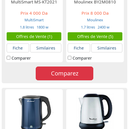
MultiSmart MS-KT2021
Moulinex BY2M0810
Prix
4 000 Da
Prix
8 000 Da
MultiSmart
Moulinex
1.8 litres
1800 w
1.7 litres
2400 w
Offres de Vente (1)
Offres de Vente (5)
Fiche
Similaires
Fiche
Similaires
Comparer
Comparer
Comparez