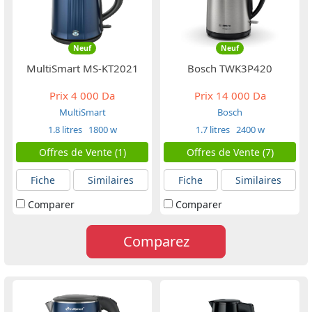
Neuf
Neuf
MultiSmart MS-KT2021
Bosch TWK3P420
Prix
4 000 Da
Prix
14 000 Da
MultiSmart
Bosch
1.8 litres
1800 w
1.7 litres
2400 w
Offres de Vente (1)
Offres de Vente (7)
Fiche
Similaires
Fiche
Similaires
Comparer
Comparer
Comparez