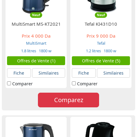
Neuf
Neuf
MultiSmart MS-KT2021
Tefal KI431D10
Prix
4 000 Da
Prix
9 000 Da
MultiSmart
Tefal
1.8 litres
1800 w
1.2 litres
1800 w
Offres de Vente (1)
Offres de Vente (5)
Fiche
Similaires
Fiche
Similaires
Comparer
Comparer
Comparez