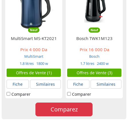
Neuf
Neuf
MultiSmart MS-KT2021
Bosch TWK1M123
Prix
4 000 Da
Prix
16 000 Da
MultiSmart
Bosch
1.8 litres
1800 w
1.7 litres
2400 w
Offres de Vente (1)
Offres de Vente (3)
Fiche
Similaires
Fiche
Similaires
Comparer
Comparer
Comparez