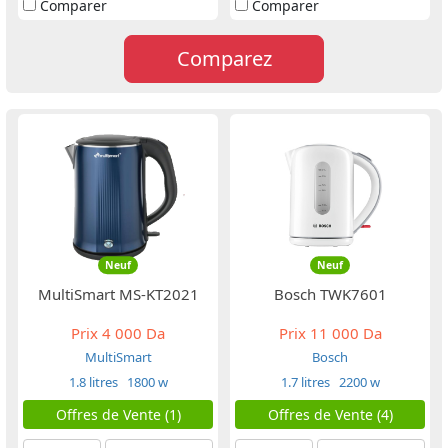
Comparer
Comparer
Comparez
Neuf
Neuf
MultiSmart MS-KT2021
Bosch TWK7601
Prix
4 000 Da
Prix
11 000 Da
MultiSmart
Bosch
1.8 litres
1800 w
1.7 litres
2200 w
Offres de Vente (1)
Offres de Vente (4)