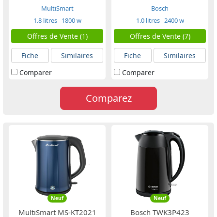
MultiSmart
Bosch
1.8 litres
1800 w
1.0 litres
2400 w
Offres de Vente (1)
Offres de Vente (7)
Fiche
Similaires
Fiche
Similaires
Comparer
Comparer
Comparez
Neuf
Neuf
MultiSmart MS-KT2021
Bosch TWK3P423