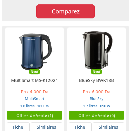
Comparez
Neuf
Neuf
MultiSmart MS-KT2021
BlueSky BWK18B
Prix
4 000 Da
Prix
6 000 Da
MultiSmart
BlueSky
1.8 litres
1800 w
1.7 litres
650 w
Offres de Vente (1)
Offres de Vente (6)
Fiche
Similaires
Fiche
Similaires