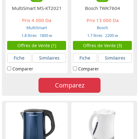
MultiSmart MS-KT2021
Bosch TWK7604
Prix
4 000 Da
Prix
13 000 Da
MultiSmart
Bosch
1.8 litres
1800 w
1.7 litres
2200 w
Offres de Vente (1)
Offres de Vente (3)
Fiche
Similaires
Fiche
Similaires
Comparer
Comparer
Comparez