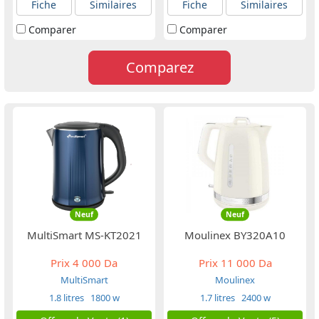
Fiche
Similaires
Fiche
Similaires
Comparer
Comparer
Comparez
Neuf
Neuf
MultiSmart MS-KT2021
Moulinex BY320A10
Prix
4 000 Da
Prix
11 000 Da
MultiSmart
Moulinex
1.8 litres
1800 w
1.7 litres
2400 w