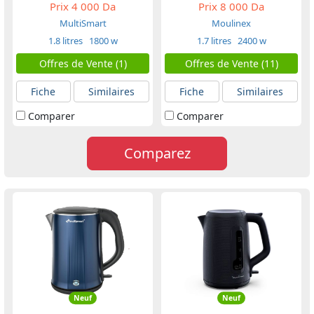
Prix
4 000 Da
Prix
8 000 Da
MultiSmart
Moulinex
1.8 litres
1800 w
1.7 litres
2400 w
Offres de Vente (1)
Offres de Vente (11)
Fiche
Similaires
Fiche
Similaires
Comparer
Comparer
Comparez
Neuf
Neuf