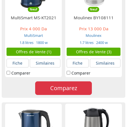
Neuf
Neuf
MultiSmart MS-KT2021
Moulinex BY108111
Prix
4 000 Da
Prix
13 000 Da
MultiSmart
Moulinex
1.8 litres
1800 w
1.7 litres
2400 w
Offres de Vente (1)
Offres de Vente (3)
Fiche
Similaires
Fiche
Similaires
Comparer
Comparer
Comparez