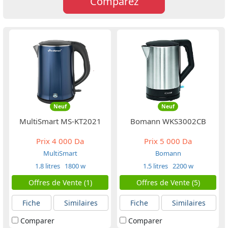
Comparez
Neuf
Neuf
MultiSmart MS-KT2021
Bomann WKS3002CB
Prix
4 000 Da
Prix
5 000 Da
MultiSmart
Bomann
1.8 litres
1800 w
1.5 litres
2200 w
Offres de Vente (1)
Offres de Vente (5)
Fiche
Similaires
Fiche
Similaires
Comparer
Comparer