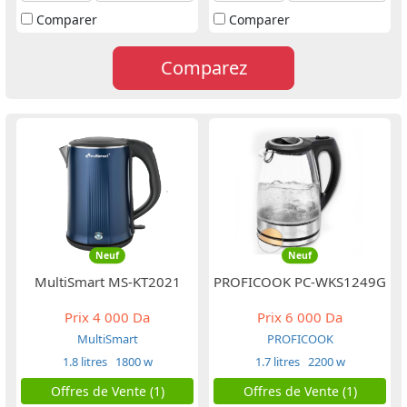
Comparer
Comparer
Comparez
Neuf
Neuf
MultiSmart MS-KT2021
PROFICOOK PC-WKS1249G
Prix
4 000 Da
Prix
6 000 Da
MultiSmart
PROFICOOK
1.8 litres
1800 w
1.7 litres
2200 w
Offres de Vente (1)
Offres de Vente (1)