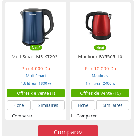
Neuf
Neuf
MultiSmart MS-KT2021
Moulinex BY5505-10
Prix
4 000 Da
Prix
10 000 Da
MultiSmart
Moulinex
1.8 litres
1800 w
1.7 litres
2400 w
Offres de Vente (1)
Offres de Vente (16)
Fiche
Similaires
Fiche
Similaires
Comparer
Comparer
Comparez