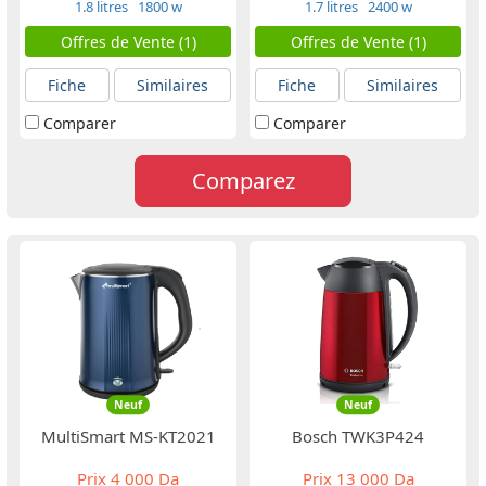
1.8 litres
1800 w
1.7 litres
2400 w
Offres de Vente (1)
Offres de Vente (1)
Fiche
Similaires
Fiche
Similaires
Comparer
Comparer
Comparez
Neuf
Neuf
MultiSmart MS-KT2021
Bosch TWK3P424
Prix
4 000 Da
Prix
13 000 Da