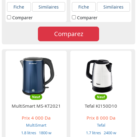
Fiche
Similaires
Fiche
Similaires
Comparer
Comparer
Comparez
Neuf
Neuf
MultiSmart MS-KT2021
Tefal KI150D10
Prix
4 000 Da
Prix
8 000 Da
MultiSmart
Tefal
1.8 litres
1800 w
1.7 litres
2400 w