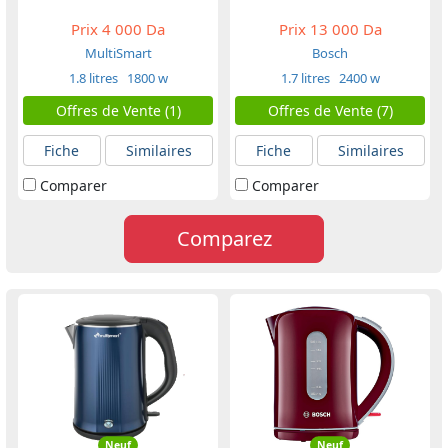
Prix
4 000 Da
Prix
13 000 Da
MultiSmart
Bosch
1.8 litres
1800 w
1.7 litres
2400 w
Offres de Vente (1)
Offres de Vente (7)
Fiche
Similaires
Fiche
Similaires
Comparer
Comparer
Comparez
Neuf
Neuf