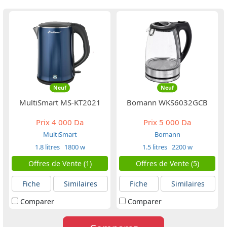
Neuf
Neuf
MultiSmart MS-KT2021
Bomann WKS6032GCB
Prix
4 000 Da
Prix
5 000 Da
MultiSmart
Bomann
1.8 litres
1800 w
1.5 litres
2200 w
Offres de Vente (1)
Offres de Vente (5)
Fiche
Similaires
Fiche
Similaires
Comparer
Comparer