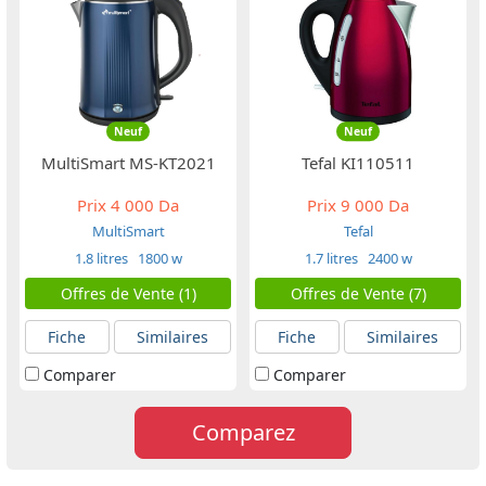
Neuf
Neuf
MultiSmart MS-KT2021
Tefal KI110511
Prix
4 000 Da
Prix
9 000 Da
MultiSmart
Tefal
1.8 litres
1800 w
1.7 litres
2400 w
Offres de Vente (1)
Offres de Vente (7)
Fiche
Similaires
Fiche
Similaires
Comparer
Comparer
Comparez