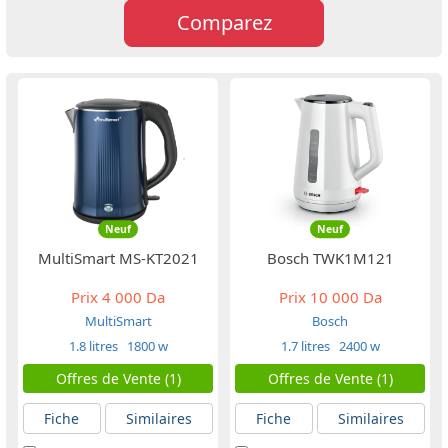
Comparez
Neuf
Neuf
MultiSmart MS-KT2021
Bosch TWK1M121
Prix
4 000 Da
Prix
10 000 Da
MultiSmart
Bosch
1.8 litres
1800 w
1.7 litres
2400 w
Offres de Vente (1)
Offres de Vente (1)
Fiche
Similaires
Fiche
Similaires