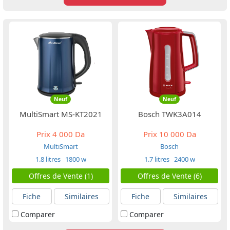
Neuf
Neuf
MultiSmart MS-KT2021
Bosch TWK3A014
Prix
4 000 Da
Prix
10 000 Da
MultiSmart
Bosch
1.8 litres
1800 w
1.7 litres
2400 w
Offres de Vente (1)
Offres de Vente (6)
Fiche
Similaires
Fiche
Similaires
Comparer
Comparer