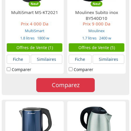
Neuf
Neuf
MultiSmart MS-KT2021
Moulinex Subito inox
BY540D10
Prix
4 000 Da
Prix
9 000 Da
MultiSmart
Moulinex
1.8 litres
1800 w
1.7 litres
2400 w
Offres de Vente (1)
Offres de Vente (5)
Fiche
Similaires
Fiche
Similaires
Comparer
Comparer
Comparez