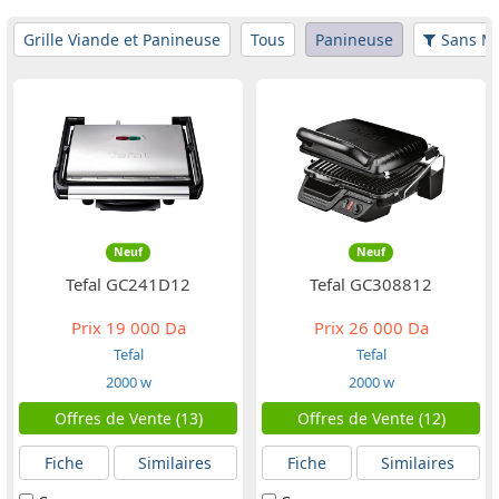
Grille Viande et Panineuse
Tous
Panineuse
Sans Mi
Neuf
Neuf
Tefal GC241D12
Tefal GC308812
Prix
19 000 Da
Prix
26 000 Da
Tefal
Tefal
2000 w
2000 w
Offres de Vente (13)
Offres de Vente (12)
Fiche
Similaires
Fiche
Similaires