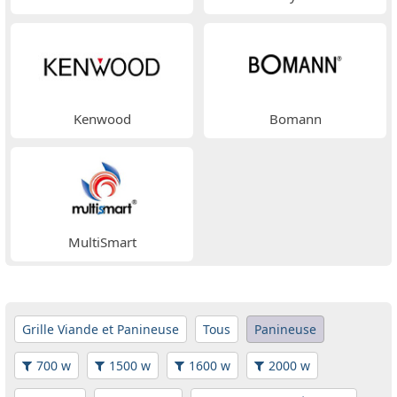
Kenwood
Bomann
MultiSmart
Grille Viande et Panineuse
Tous
Panineuse
700 w
1500 w
1600 w
2000 w