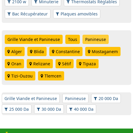
2100 w
Minuterie
Thermostats Réglables
Bac Récupérateur
Plaques amovibles
Grille Viande et Panineuse
Tous
Panineuse
Alger
Blida
Constantine
Mostaganem
Oran
Relizane
Sétif
Tipaza
Tizi-Ouzou
Tlemcen
Grille Viande et Panineuse
Panineuse
20 000 Da
25 000 Da
30 000 Da
40 000 Da