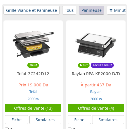
Grille Viande et Panineuse
Tous
Panineuse
Minuter
Neuf
Neuf
Facilité Neuf
Tefal GC242D12
Raylan RPA-KP2000 D/D
Prix
19 000 Da
À partir
437 Da
Tefal
Raylan
2000 w
2000 w
Offres de Vente (13)
Offres de Vente (4)
Fiche
Similaires
Fiche
Similaires