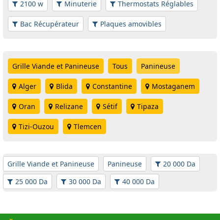
2100 w
Minuterie
Thermostats Réglables
Bac Récupérateur
Plaques amovibles
Grille Viande et Panineuse
Tous
Panineuse
Alger
Blida
Constantine
Mostaganem
Oran
Relizane
Sétif
Tipaza
Tizi-Ouzou
Tlemcen
Grille Viande et Panineuse
Panineuse
20 000 Da
25 000 Da
30 000 Da
40 000 Da