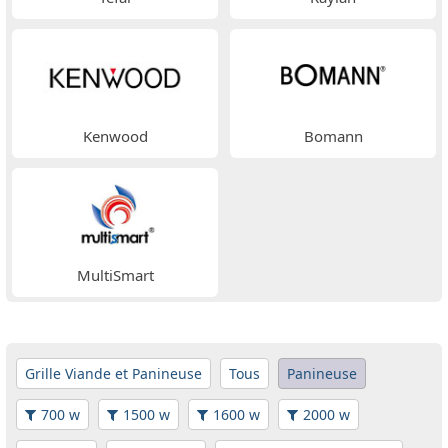
Kenwood
Bomann
MultiSmart
Grille Viande et Panineuse
Tous
Panineuse
700 w
1500 w
1600 w
2000 w