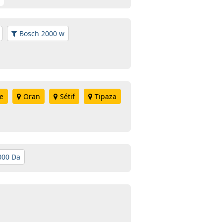
Bosch 2000 w
e
Oran
Sétif
Tipaza
000 Da