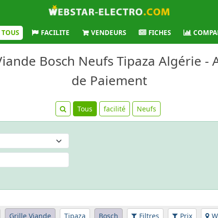
TOUS
FACILITE
VENDEURS
FICHES
COMPA
 Viande Bosch Neufs Tipaza Algérie - A
de Paiement
Tous
facilité
Neufs
Grille Viande
Tipaza
Bosch
Filtres
Prix
W