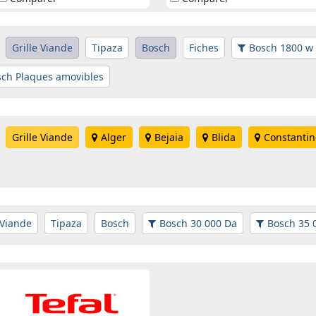
Grille Viande
Tipaza
Bosch
Fiches
Bosch 1800 w
sch Plaques amovibles
Grille Viande
Alger
Bejaia
Blida
Constantin
 Viande
Tipaza
Bosch
Bosch 30 000 Da
Bosch 35 