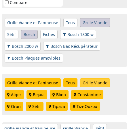
Comparer
Grille Viande et Panineuse
Tous
Grille Viande
Sétif
Bosch
Fiches
Bosch 1800 w
Bosch 2000 w
Bosch Bac Récupérateur
Bosch Plaques amovibles
Grille Viande et Panineuse
Tous
Grille Viande
Alger
Bejaia
Blida
Constantine
Oran
Sétif
Tipaza
Tizi-Ouzou
Grille Viande et Panineuse
Grille Viande
Sétif