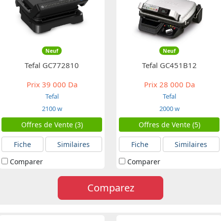
Neuf
Neuf
Tefal GC772810
Tefal GC451B12
Prix
39 000 Da
Prix
28 000 Da
Tefal
Tefal
2100 w
2000 w
Offres de Vente (3)
Offres de Vente (5)
Fiche
Similaires
Fiche
Similaires
Comparer
Comparer
Comparez