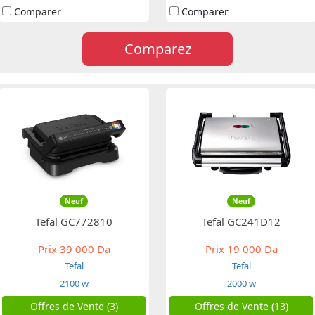
Comparer
Comparer
Comparez
Neuf
Neuf
Tefal GC772810
Tefal GC241D12
Prix
39 000 Da
Prix
19 000 Da
Tefal
Tefal
2100 w
2000 w
Offres de Vente (3)
Offres de Vente (13)