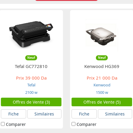
Neuf
Neuf
Tefal GC772810
Kenwood HG369
Prix
39 000 Da
Prix
21 000 Da
Tefal
Kenwood
2100 w
1500 w
Offres de Vente (3)
Offres de Vente (5)
Fiche
Similaires
Fiche
Similaires
Comparer
Comparer