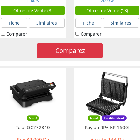
2100 w
2000 w
Offres de Vente (3)
Offres de Vente (13)
Fiche
Similaires
Fiche
Similaires
Comparer
Comparer
Comparez
Neuf
Neuf
Facilité Neuf
Tefal GC772810
Raylan RPA KP 1500I
Prix
39 000 Da
À partir
144 Da