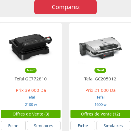
Comparez
Neuf
Neuf
Tefal GC772810
Tefal GC205012
Prix
39 000 Da
Prix
21 000 Da
Tefal
Tefal
2100 w
1600 w
Offres de Vente (3)
Offres de Vente (12)
Fiche
Similaires
Fiche
Similaires