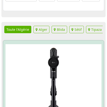
Toute l'Algérie
Alger
Blida
Sétif
Tipaza