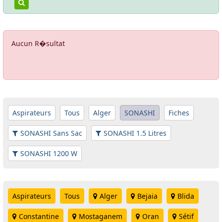
Aucun R�sultat
Aspirateurs
Tous
Alger
SONASHI
Fiches
SONASHI Sans Sac
SONASHI 1.5 Litres
SONASHI 1200 W
Aspirateurs
Tous
Alger
Bejaia
Blida
Constantine
Mostaganem
Oran
Sétif