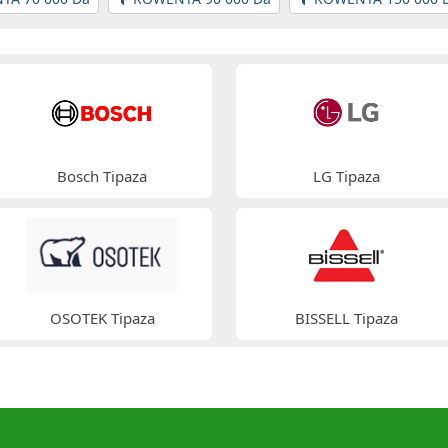
Bosch Tipaza
LG Tipaza
OSOTEK Tipaza
BISSELL Tipaza