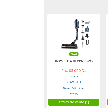
Neuf
ROWENTA RH99C0WO
Prix
85 000 Da
Tipaza
ROWENTA
Balai
0.9 Litres
520 W
Offres de Vente (1)