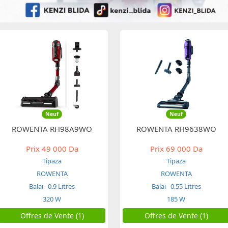
Neuf
Neuf
ROWENTA RH98A9WO
ROWENTA RH9638WO
Prix
49 000 Da
Prix
69 000 Da
Tipaza
Tipaza
ROWENTA
ROWENTA
Balai
0.9 Litres
Balai
0.55 Litres
320 W
185 W
Offres de Vente (1)
Offres de Vente (1)