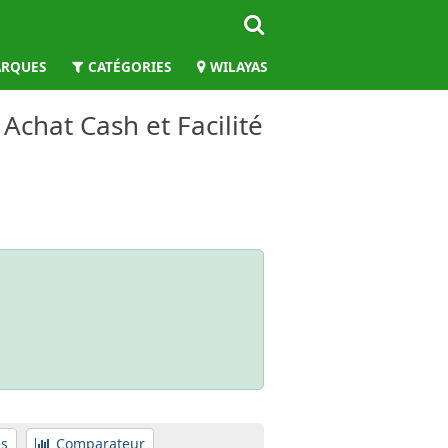
RQUES
CATÉGORIES
WILAYAS
Achat Cash et Facilité
es
Comparateur