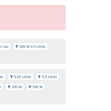
s Sac
500 W 0.9 Litres
res
0.65 Litres
0.9 Litres
W
200 W
500 W