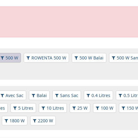
500 W
ROWENTA 500 W
500 W Balai
500 W San
Avec Sac
Balai
Sans Sac
0.4 Litres
0.5 Lit
res
5 Litres
10 Litres
25 W
100 W
150 
1800 W
2200 W