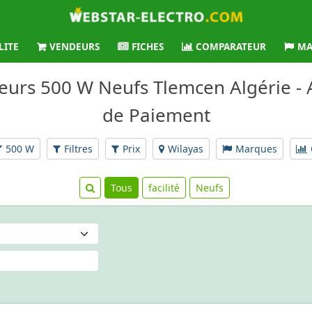
LITE
VENDEURS
FICHES
COMPARATEUR
MA
teurs 500 W Neufs Tlemcen Algérie - A
de Paiement
500 W
Filtres
Prix
Wilayas
Marques
Tous
facilité
Neufs