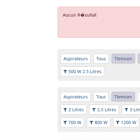
Aucun R�sultat
Aspirateurs
Tous
Tlemcen
500 W 2.5 Litres
Aspirateurs
Tous
Tlemcen
2 Litres
2.5 Litres
3 Lit
700 W
800 W
1200 W