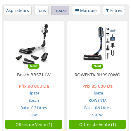
Aspirateurs
Tous
Tipaza
Marques
Filtres
Neuf
Neuf
Bosch BBS711W
ROWENTA RH99C0WO
Prix
90 000 Da
Prix
85 000 Da
Tipaza
Tipaza
Bosch
ROWENTA
Balai
0.3 Litres
Balai
0.9 Litres
0 W
520 W
Offres de Vente (1)
Offres de Vente (1)