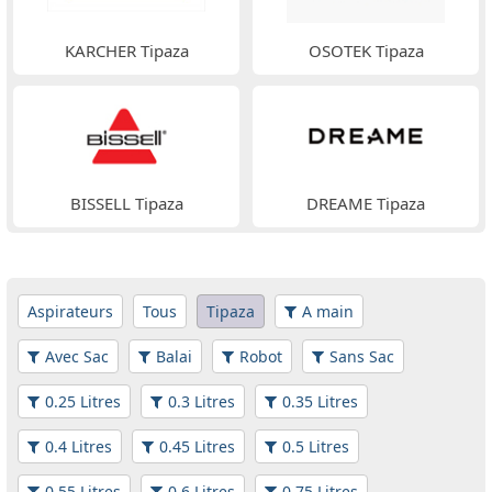
KARCHER Tipaza
OSOTEK Tipaza
BISSELL Tipaza
DREAME Tipaza
Aspirateurs
Tous
Tipaza
A main
Avec Sac
Balai
Robot
Sans Sac
0.25 Litres
0.3 Litres
0.35 Litres
0.4 Litres
0.45 Litres
0.5 Litres
0.55 Litres
0.6 Litres
0.75 Litres