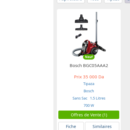
Neuf
Bosch BGC05AAA2
Prix
35 000 Da
Tipaza
Bosch
Sans Sac
1.5 Litres
700 W
Offres de Vente (1)
Fiche
Similaires