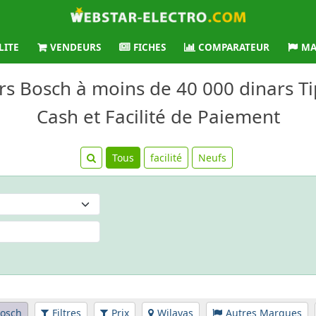
LITE
VENDEURS
FICHES
COMPARATEUR
MA
rs Bosch à moins de 40 000 dinars Ti
Cash et Facilité de Paiement
Tous
facilité
Neufs
osch
Filtres
Prix
Wilayas
Autres Marques