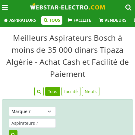
ASPIRATEURS
TOUS
FACILITE
VENDEURS
Meilleurs Aspirateurs Bosch à
moins de 35 000 dinars Tipaza
Algérie - Achat Cash et Facilité de
Paiement
Tous
facilité
Neufs