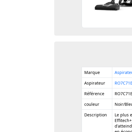
Marque
Aspirat
Aspirateur
RO7C71
Référence
RO7C71
couleur
Noir/Ble
Description
Le plus 
Effitech+
d'attein
en écono