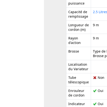
puissance
Capacité de
2.5 Litre
remplissage
Longueur de
9 m
cordon (m)
Rayon
9 m
d'action
Brosse
Type de 
Brosse p
Localisation
du Variateur
Tube
Non
télescopique
Enrouleur
Oui
de cordon
Indicateur
Oui