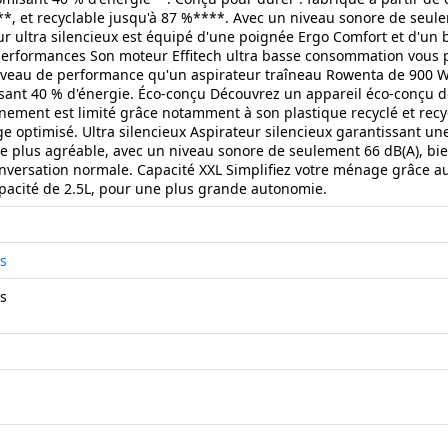
**, et recyclable jusqu'à 87 %****. Avec un niveau sonore de seule
ur ultra silencieux est équipé d'une poignée Ergo Comfort et d'un 
erformances Son moteur Effitech ultra basse consommation vous p
eau de performance qu'un aspirateur traîneau Rowenta de 900 W
ant 40 % d'énergie. Éco-conçu Découvrez un appareil éco-conçu do
nnement est limité grâce notamment à son plastique recyclé et recyc
e optimisé. Ultra silencieux Aspirateur silencieux garantissant un
e plus agréable, avec un niveau sonore de seulement 66 dB(A), bien
nversation normale. Capacité XXL Simplifiez votre ménage grâce a
pacité de 2.5L, pour une plus grande autonomie.
c
s
s