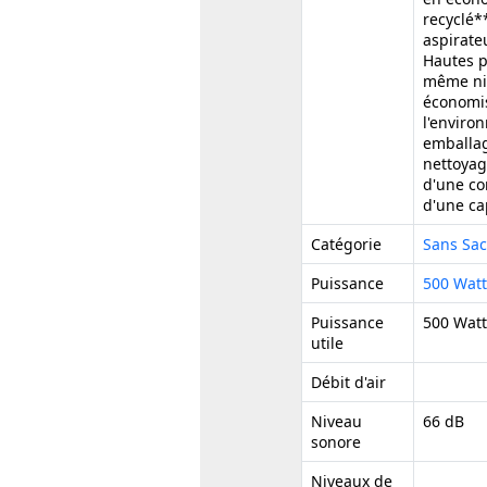
recyclé*
aspirate
Hautes p
même niv
économis
l'enviro
emballag
nettoyag
d'une co
d'une ca
Catégorie
Sans Sa
Puissance
500 Watt
Puissance
500 Watt
utile
Débit d'air
Niveau
66 dB
sonore
Niveaux de