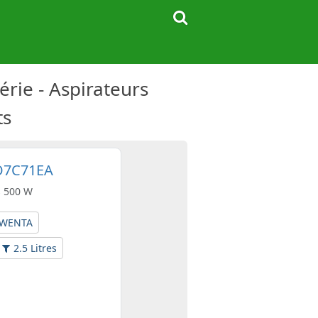
ie - Aspirateurs
ts
O7C71EA
s 500 W
WENTA
2.5 Litres