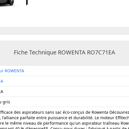
Fiche Technique ROWENTA RO7C71EA
eur ROWENTA
EA
EA
u gris
efficace des aspirateurs sans sac éco-conçus de Rowenta Découvre
, l'alliance parfaite entre puissance et durabilité. Le moteur Effit
dre le même niveau de performance qu'un aspirateur traîneau Ro
misant 40 % d'énergie**. Conçu pour durer : fabriqué à partir de 