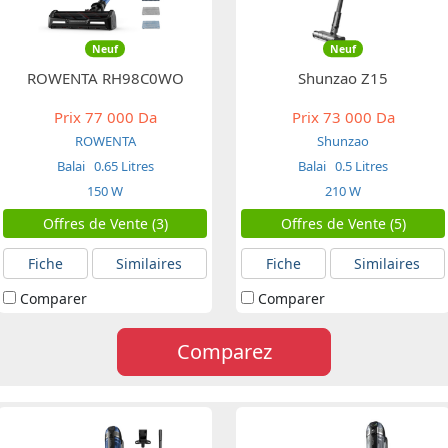
Neuf
Neuf
ROWENTA RH98C0WO
Shunzao Z15
Prix
77 000 Da
Prix
73 000 Da
ROWENTA
Shunzao
Balai
0.65 Litres
Balai
0.5 Litres
150 W
210 W
Offres de Vente (3)
Offres de Vente (5)
Fiche
Similaires
Fiche
Similaires
Comparer
Comparer
Comparez