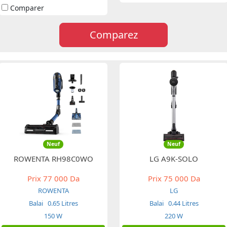
Comparer
Comparez
Neuf
Neuf
ROWENTA RH98C0WO
LG A9K-SOLO
Prix
77 000 Da
Prix
75 000 Da
ROWENTA
LG
Balai
0.65 Litres
Balai
0.44 Litres
150 W
220 W