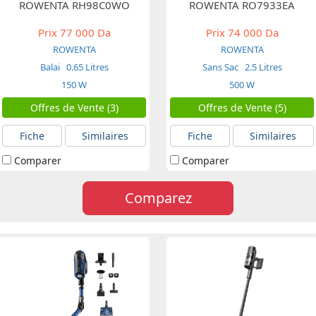
ROWENTA RH98C0WO
ROWENTA RO7933EA
Prix
77 000 Da
Prix
74 000 Da
ROWENTA
ROWENTA
Balai
0.65 Litres
Sans Sac
2.5 Litres
150 W
500 W
Offres de Vente (3)
Offres de Vente (5)
Fiche
Similaires
Fiche
Similaires
Comparer
Comparer
Comparez