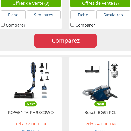
Offres de Vente (3)
Offres de Vente (8)
Fiche
Similaires
Fiche
Similaires
Comparer
Comparer
Comparez
Neuf
Neuf
ROWENTA RH98C0WO
Bosch BGS7RCL
Prix
77 000 Da
Prix
74 000 Da
ROWENTA
Bosch