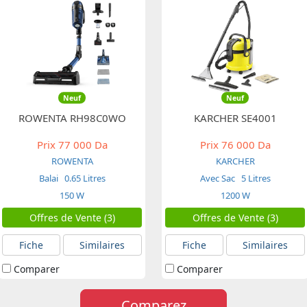
Neuf
Neuf
ROWENTA RH98C0WO
KARCHER SE4001
Prix
77 000 Da
Prix
76 000 Da
ROWENTA
KARCHER
Balai
0.65 Litres
Avec Sac
5 Litres
150 W
1200 W
Offres de Vente (3)
Offres de Vente (3)
Fiche
Similaires
Fiche
Similaires
Comparer
Comparer
Comparez