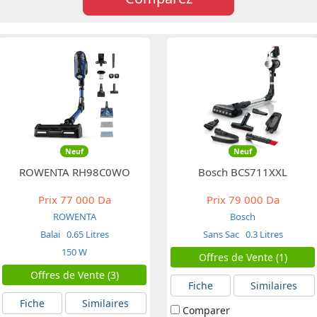
Neuf
Neuf
ROWENTA RH98C0WO
Bosch BCS711XXL
Prix
77 000 Da
Prix
79 000 Da
ROWENTA
Bosch
Balai
0.65 Litres
Sans Sac
0.3 Litres
150 W
Offres de Vente (1)
Offres de Vente (3)
Fiche
Similaires
Fiche
Similaires
Comparer