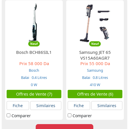
Neuf
Neuf
Bosch BCH86SIL1
Samsung JET 65
VS15A60AGR7
Prix
58 000 Da
Prix
55 000 Da
Bosch
Samsung
Balai
0.4 Litres
Balai
0.8 Litres
0 W
410 W
Offres de Vente (7)
Offres de Vente (6)
Fiche
Similaires
Fiche
Similaires
Comparer
Comparer