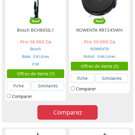
Neuf
Neuf
Bosch BCH86SIL1
ROWENTA RR7245WH
Prix
58 000 Da
Prix
50 000 Da
Bosch
ROWENTA
Balai
0.4 Litres
Robot
0.44 Litres
0 W
Offres de Vente (5)
Offres de Vente (7)
Fiche
Similaires
Fiche
Similaires
Comparer
Comparer
Comparez