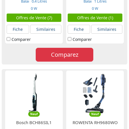
Balai
0.4 Litres
Balai
1 Litres
0 W
0 W
Offres de Vente (7)
Offres de Vente (1)
Fiche
Similaires
Fiche
Similaires
Comparer
Comparer
Comparez
Neuf
Neuf
Bosch BCH86SIL1
ROWENTA RH9680WO