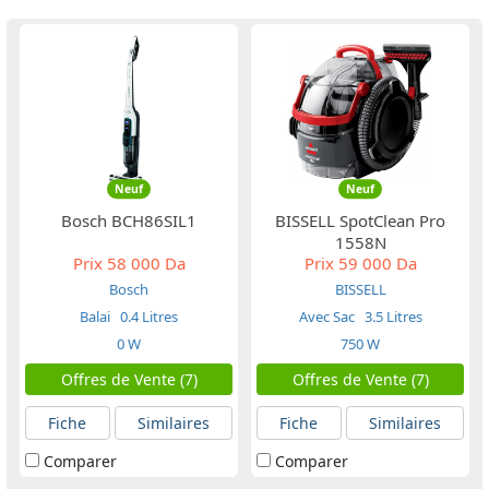
Neuf
Neuf
Bosch BCH86SIL1
BISSELL SpotClean Pro
1558N
Prix
58 000 Da
Prix
59 000 Da
Bosch
BISSELL
Balai
0.4 Litres
Avec Sac
3.5 Litres
0 W
750 W
Offres de Vente (7)
Offres de Vente (7)
Fiche
Similaires
Fiche
Similaires
Comparer
Comparer